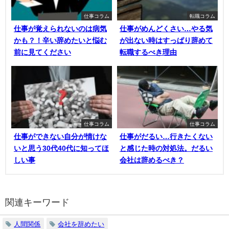
仕事コラム
転職コラム
仕事が覚えられないのは病気
仕事がめんどくさい…やる気
かも？！辛い辞めたいと悩む
が出ない時はすっぱり辞めて
前に見てください
転職するべき理由
仕事コラム
仕事コラム
仕事ができない自分が情けな
仕事がだるい…行きたくない
いと思う30代40代に知ってほ
と感じた時の対処法。だるい
しい事
会社は辞めるべき？
関連キーワード
人間関係
会社を辞めたい