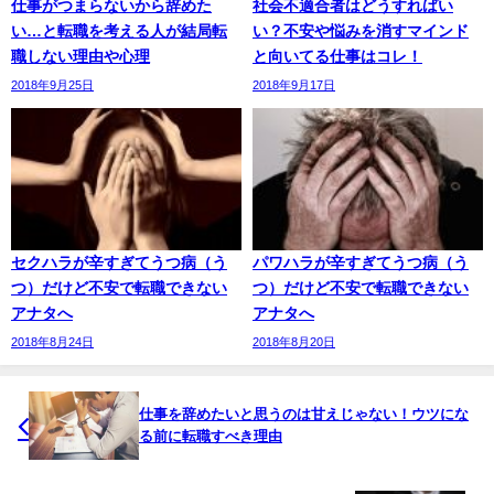
仕事がつまらないから辞めた
社会不適合者はどうすればい
い…と転職を考える人が結局転
い？不安や悩みを消すマインド
職しない理由や心理
と向いてる仕事はコレ！
2018年9月25日
2018年9月17日
セクハラが辛すぎてうつ病（う
パワハラが辛すぎてうつ病（う
つ）だけど不安で転職できない
つ）だけど不安で転職できない
アナタへ
アナタへ
2018年8月24日
2018年8月20日
仕事を辞めたいと思うのは甘えじゃない！ウツにな
る前に転職すべき理由