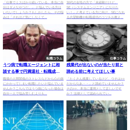
転職成功のコツ
「仕事でミスばかり続いている、本当に自
30代の女性の方で「未経験だけど、
分はダメなやつだ。」 と悩んでいる方は
SE（システムエンジニア）になりた
いないでしょうか？もしかしたら、その悩
い！」と考えている方に向け、SEになれ
みは「それほど気にしなくて...
る志望動機や転職成功のコツをお教え...
転職コラム
仕事コラム
うつ病で転職エージェントに相
残業代が出ないのが当たり前と
談する事で円満退社・転職成功
諦める前に考えてほしい事
できる理由4つ
職場の人間関係のストレスなどから心の病
「たくさん残業しているけど、ウチは○○
にかかってしまい転職したいと悩んでいま
だからなあ・・」と諦めていませんか？
せんか？こちらではうつ病になった場合は
その○○、本当に運用として正しいです
自分一人で悩み苦しむよりも...
か？ 法律として認められてい...