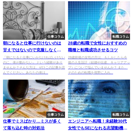
仕事コラム
転職コラム
朝になると仕事に行けないのは
28歳の転職で女性におすすめの
甘えではないので克服しなくて
職種と転職成功させるコツ
良い理由
「朝になると仕事にいかなければいけない
28歳前後の女性の方は、もしかしたら今
のに、体が動かない」 という経験があり
後の人生設計（結婚や出産、キャリアアッ
ませんか？そんな方は、ぜひこの記事を読
プ）について悩んでいませんか？ また、
んでください。あなたの体は...
そのための転職を視野に入れ...
仕事コラム
転職コラム
仕事でミスばかり…ミスが多く
エンジニアへ転職！未経験30代
て落ち込む時の対処法
女性でもSEになれる志望動機や