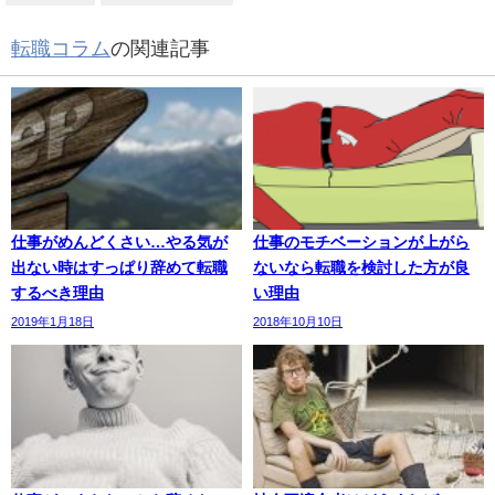
転職コラム
の関連記事
仕事がめんどくさい…やる気が
仕事のモチベーションが上がら
出ない時はすっぱり辞めて転職
ないなら転職を検討した方が良
するべき理由
い理由
2019年1月18日
2018年10月10日