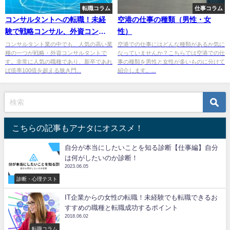
転職コラム
仕事コラム
コンサルタントへの転職！未経
空港の仕事の種類（男性・女
験で戦略コンサル、外資コンサ
性）
ルに転職するコツ
コンサルタント業の中でも、人気の高い業
空港での仕事にはどんな種類があるか気に
種の一つが戦略・外資コンサルタントで
なっていませんか？こちらでは空港での仕
す。非常に人気の職種であり、新卒であれ
事の種類を男性と女性が多いものに分けて
ば倍率100倍を超える狭き門...
紹介します。...
こちらの記事もアナタにオススメ！
自分が本当にしたいことを知る診断【仕事編】自分
は何がしたいのか診断！
2023.06.05
診断・心理テスト
IT企業からの女性の転職！未経験でも転職できるお
すすめの職種と転職成功するポイント
2018.06.02
転職コラム