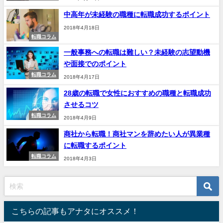
中高年が未経験の職種に転職成功するポイント
2018年4月18日
転職コラム
一般事務への転職は難しい？未経験の志望動機
や面接でのポイント
転職コラム
2018年4月17日
28歳の転職で女性におすすめの職種と転職成功
させるコツ
転職コラム
2018年4月9日
商社から転職！商社マンを辞めたい人が異業種
に転職するポイント
転職コラム
2018年4月3日
こちらの記事もアナタにオススメ！