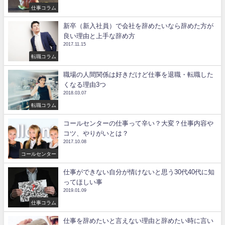
仕事コラム
新卒（新入社員）で会社を辞めたいなら辞めた方が
良い理由と上手な辞め方
2017.11.15
転職コラム
職場の人間関係は好きだけど仕事を退職・転職した
くなる理由3つ
2018.03.07
転職コラム
コールセンターの仕事って辛い？大変？仕事内容や
コツ、やりがいとは？
2017.10.08
コールセンター
仕事ができない自分が情けないと思う30代40代に知
ってほしい事
2019.01.09
仕事コラム
仕事を辞めたいと言えない理由と辞めたい時に言い