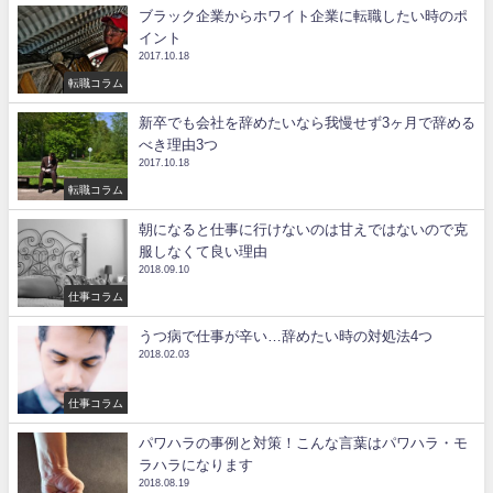
ブラック企業からホワイト企業に転職したい時のポ
イント
2017.10.18
転職コラム
新卒でも会社を辞めたいなら我慢せず3ヶ月で辞める
べき理由3つ
2017.10.18
転職コラム
朝になると仕事に行けないのは甘えではないので克
服しなくて良い理由
2018.09.10
仕事コラム
うつ病で仕事が辛い…辞めたい時の対処法4つ
2018.02.03
仕事コラム
パワハラの事例と対策！こんな言葉はパワハラ・モ
ラハラになります
2018.08.19