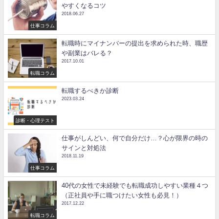
やすくなるコツ
2018.06.27
仕事コラム
転職時にマイナンバーの提出を求められた時、職歴
や副業はバレる？
2017.10.01
転職コラム
転職するべきか診断
2023.03.24
診断・心理テスト
仕事がしんどい、何で自分だけ…？心が限界の時の
サインと対処法
2018.11.19
仕事コラム
40代の女性で未経験でも転職成功しやすい業種４つ
（正社員や手に職つけたい女性も必見！）
2017.12.22
転職コラム