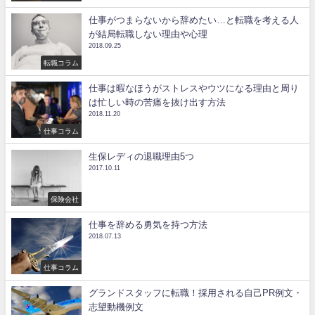
仕事がつまらないから辞めたい…と転職を考える人
が結局転職しない理由や心理
2018.09.25
転職コラム
仕事は暇なほうがストレスやウツになる理由と周り
は忙しい時の苦痛を抜け出す方法
2018.11.20
仕事コラム
生保レディの退職理由5つ
2017.10.11
保険会社
仕事を辞める勇気を持つ方法
2018.07.13
仕事コラム
グランドスタッフに転職！採用される自己PR例文・
志望動機例文