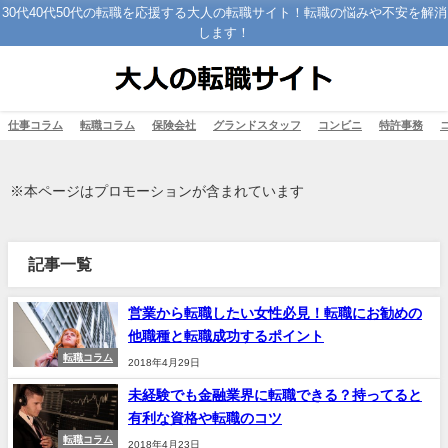
30代40代50代の転職を応援する大人の転職サイト！転職の悩みや不安を解消
します！
仕事コラム
転職コラム
保険会社
グランドスタッフ
コンビニ
特許事務
※本ページはプロモーションが含まれています
記事一覧
営業から転職したい女性必見！転職にお勧めの
他職種と転職成功するポイント
転職コラム
2018年4月29日
未経験でも金融業界に転職できる？持ってると
有利な資格や転職のコツ
転職コラム
2018年4月23日