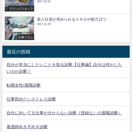
2017.10.01
グランドスタッフ
新入社員が求められるスキルや能力12つ
2017.12.25
仕事コラム
最近の投稿
自分が本当にしたいことを知る診断【仕事編】自分は何がした
いのか診断！
転職女性/適職診断
仕事辞めたいストレス診断
自分に向いてる仕事が分からない診断（登録なしの適職診断）
看護師向き不向き診断